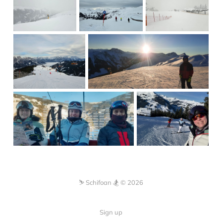
⛷️ Schifoan 🏂 © 2026
Sign up